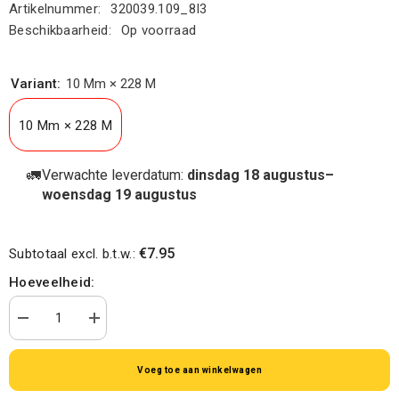
Artikelnummer:
320039.109_8I3
Beschikbaarheid:
Op voorraad
Variant:
10 Mm × 228 M
10 Mm × 228 M
🚛
Verwachte leverdatum:
dinsdag 18 augustus–
woensdag 19 augustus
€7.95
Subtotaal excl. b.t.w.:
Hoeveelheid:
Aantal
Verhoog
verminderen
de
voor
hoeveelheid
Krullint
voor
Voeg toe aan winkelwagen
streepje
Krullint
bordeaux
streepje