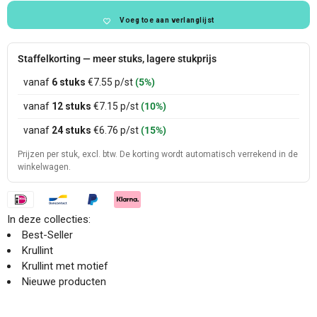
bordeaux
Voeg toe aan verlanglijst
Staffelkorting — meer stuks, lagere stukprijs
vanaf
6 stuks
€7.55
p/st
(5%)
vanaf
12 stuks
€7.15
p/st
(10%)
vanaf
24 stuks
€6.76
p/st
(15%)
Prijzen per stuk, excl. btw. De korting wordt automatisch verrekend in de
winkelwagen.
In deze collecties:
Best-Seller
Krullint
Krullint met motief
Nieuwe producten