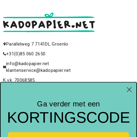
Parallelweg 7 7141DL Groenlo
+31(0)85 060 2650
info@kadopapier.net
klantenservice@kadopapier.net
K.v.k. 70068585
BTW.Nr. NL858127349B01
NL20RABO0324645600
Ga verder met een
KORTINGSCODE