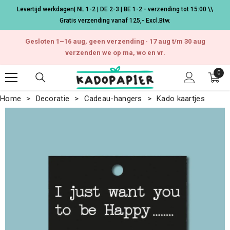
Ga naar de inhoud
Levertijd werkdagen| NL 1-2 | DE 2-3 | BE 1-2 - verzending tot 15:00 \\
Gratis verzending vanaf 125,- Excl.Btw.
Gesloten 1–16 aug, geen verzending · 17 aug t/m 30 aug
verzenden we op ma, wo en vr.
0
0
arti
Home
Decoratie
Cadeau-hangers
Kado kaartjes