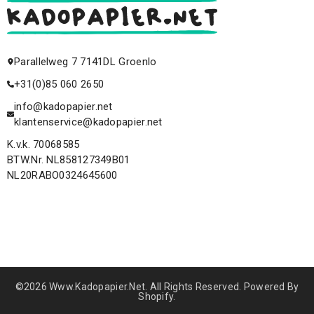
Parallelweg 7 7141DL Groenlo
+31(0)85 060 2650
info@kadopapier.net
klantenservice@kadopapier.net
K.v.k. 70068585
BTW.Nr. NL858127349B01
NL20RABO0324645600
©2026 Www.kadopapier.net. All Rights Reserved. Powered By
Shopify.