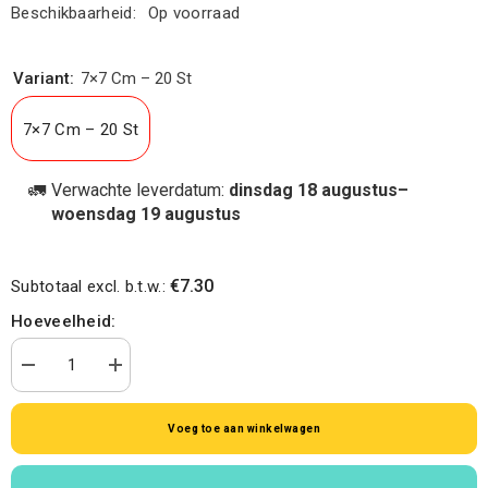
Beschikbaarheid:
Op voorraad
Variant:
7×7 Cm – 20 St
7×7 Cm – 20 St
🚛
Verwachte leverdatum:
dinsdag 18 augustus–
woensdag 19 augustus
€7.30
Subtotaal excl. b.t.w.:
Hoeveelheid:
Aantal
Verhoog
verminderen
de
voor
hoeveelheid
Kadokaartje
voor
Voeg toe aan winkelwagen
We-
Kadokaartje
Two
We-
Happy
Two
Happy