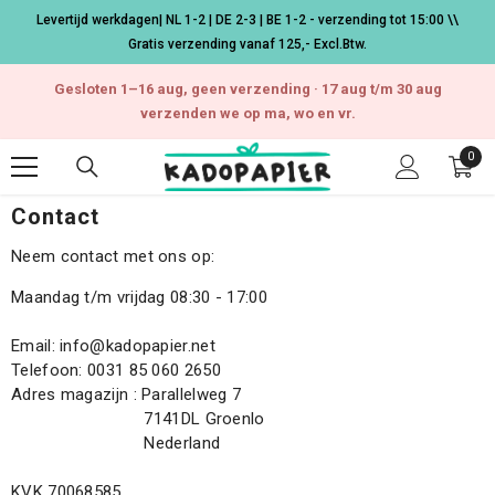
Ga naar de inhoud
Levertijd werkdagen| NL 1-2 | DE 2-3 | BE 1-2 - verzending tot 15:00 \\
Gratis verzending vanaf 125,- Excl.Btw.
Gesloten 1–16 aug, geen verzending · 17 aug t/m 30 aug
verzenden we op ma, wo en vr.
0
0
arti
Contact
Neem contact met ons op:
Maandag t/m vrijdag 08:30 - 17:00
Email: info@kadopapier.net
Telefoon: 0031 85 060 2650
Adres magazijn : Parallelweg 7
7141DL Groenlo
Nederland
KVK 70068585