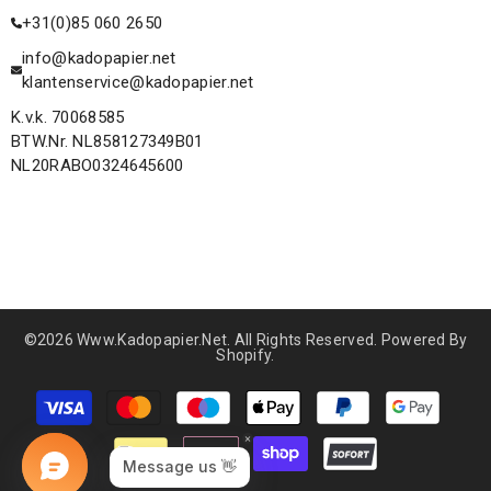
+31(0)85 060 2650
info@kadopapier.net
klantenservice@kadopapier.net
K.v.k. 70068585
BTW.Nr. NL858127349B01
NL20RABO0324645600
©2026 Www.kadopapier.net. All Rights Reserved. Powered By
Shopify.
Betaalmethoden