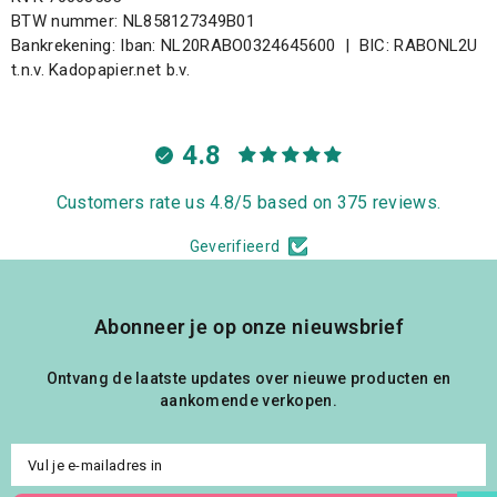
BTW nummer: NL858127349B01
Bankrekening: Iban: NL20RABO0324645600 | BIC: RABONL2U
t.n.v. Kadopapier.net b.v.
4.8
Customers rate us 4.8/5 based on 375 reviews.
Geverifieerd
Abonneer je op onze nieuwsbrief
Ontvang de laatste updates over nieuwe producten en
aankomende verkopen.
Vul je e-mailadres in